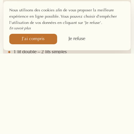
Superficie : 20 m²
Nous utilisons des cookies afin de vous proposer la meilleure
4 personnes
expérience en ligne possible. Vous pouvez choisir d’empêcher
Check-in : 17h-19h
l’utilisation de vos données en cliquant sur 'Je refuse'.
Check-out : avant 10h
En savoir plus
Je refuse
J’ai compris
Équipements
1 lit double – 2 lits simples
Salle de bain privée
Produits d’accueil
Télévision
Bureau et rangements